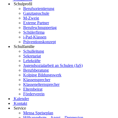
Schulprofil
Berufsorientierung
Ganztagsschule
M-Zweig
Externe Partner
Berufeschnuppertag
Schülerfirma
i-Pad-Klassen
Präventionskonzept
Schulfamilie
Schulleitung
Sekretariat
Lehrkräfte
Jugendsozialarbeit an Schulen (JaS)
Berufsberatung
Kolping Bildungswerk
Klassensprecher
Klassenelternsprecher
Elternbeirat
Förderverein
Kalender
Kontakt
Service
Mensa Speiseplan
Hilfsangebote – Angst – Depression