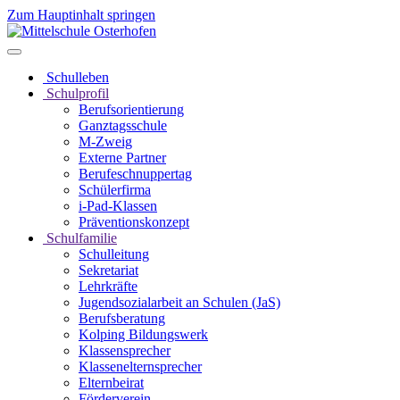
Zum Hauptinhalt springen
Schulleben
Schulprofil
Berufsorientierung
Ganztagsschule
M-Zweig
Externe Partner
Berufeschnuppertag
Schülerfirma
i-Pad-Klassen
Präventionskonzept
Schulfamilie
Schulleitung
Sekretariat
Lehrkräfte
Jugendsozialarbeit an Schulen (JaS)
Berufsberatung
Kolping Bildungswerk
Klassensprecher
Klassenelternsprecher
Elternbeirat
Förderverein