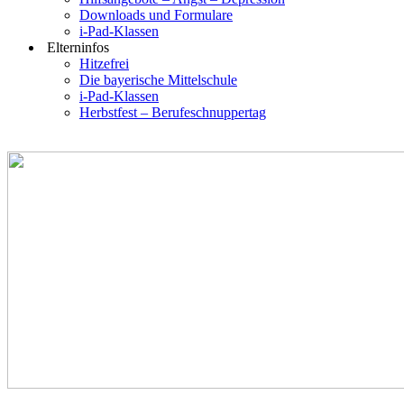
Downloads und Formulare
i-Pad-Klassen
Elterninfos
Hitzefrei
Die bayerische Mittelschule
i-Pad-Klassen
Herbstfest – Berufeschnuppertag