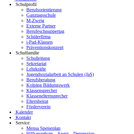
Schulprofil
Berufsorientierung
Ganztagsschule
M-Zweig
Externe Partner
Berufeschnuppertag
Schülerfirma
i-Pad-Klassen
Präventionskonzept
Schulfamilie
Schulleitung
Sekretariat
Lehrkräfte
Jugendsozialarbeit an Schulen (JaS)
Berufsberatung
Kolping Bildungswerk
Klassensprecher
Klassenelternsprecher
Elternbeirat
Förderverein
Kalender
Kontakt
Service
Mensa Speiseplan
Hilfsangebote – Angst – Depression