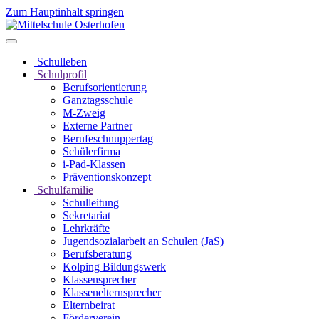
Zum Hauptinhalt springen
Schulleben
Schulprofil
Berufsorientierung
Ganztagsschule
M-Zweig
Externe Partner
Berufeschnuppertag
Schülerfirma
i-Pad-Klassen
Präventionskonzept
Schulfamilie
Schulleitung
Sekretariat
Lehrkräfte
Jugendsozialarbeit an Schulen (JaS)
Berufsberatung
Kolping Bildungswerk
Klassensprecher
Klassenelternsprecher
Elternbeirat
Förderverein