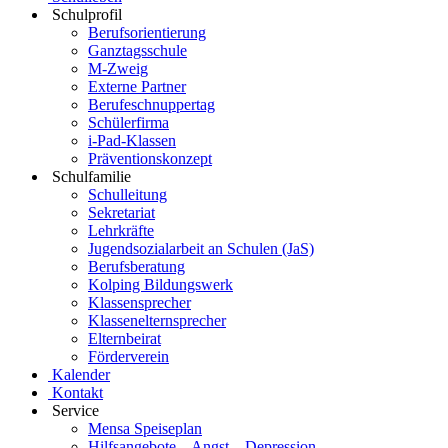
Schulprofil
Berufsorientierung
Ganztagsschule
M-Zweig
Externe Partner
Berufeschnuppertag
Schülerfirma
i-Pad-Klassen
Präventionskonzept
Schulfamilie
Schulleitung
Sekretariat
Lehrkräfte
Jugendsozialarbeit an Schulen (JaS)
Berufsberatung
Kolping Bildungswerk
Klassensprecher
Klassenelternsprecher
Elternbeirat
Förderverein
Kalender
Kontakt
Service
Mensa Speiseplan
Hilfsangebote – Angst – Depression