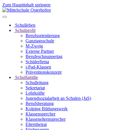
Zum Hauptinhalt springen
Schulleben
Schulprofil
Berufsorientierung
Ganztagsschule
M-Zweig
Externe Partner
Berufeschnuppertag
Schülerfirma
i-Pad-Klassen
Präventionskonzept
Schulfamilie
Schulleitung
Sekretariat
Lehrkräfte
Jugendsozialarbeit an Schulen (JaS)
Berufsberatung
Kolping Bildungswerk
Klassensprecher
Klassenelternsprecher
Elternbeirat
Förderverein