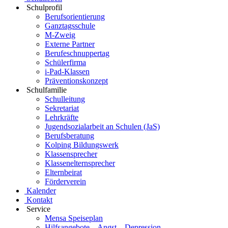
Schulprofil
Berufsorientierung
Ganztagsschule
M-Zweig
Externe Partner
Berufeschnuppertag
Schülerfirma
i-Pad-Klassen
Präventionskonzept
Schulfamilie
Schulleitung
Sekretariat
Lehrkräfte
Jugendsozialarbeit an Schulen (JaS)
Berufsberatung
Kolping Bildungswerk
Klassensprecher
Klassenelternsprecher
Elternbeirat
Förderverein
Kalender
Kontakt
Service
Mensa Speiseplan
Hilfsangebote – Angst – Depression