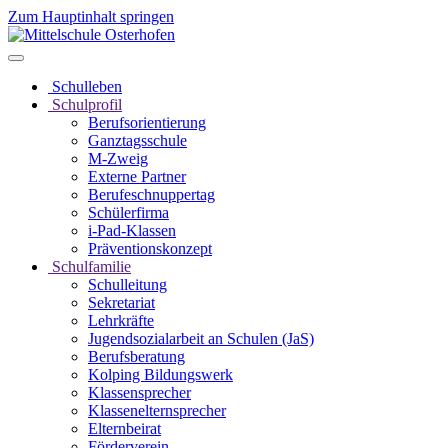
Zum Hauptinhalt springen
Schulleben
Schulprofil
Berufsorientierung
Ganztagsschule
M-Zweig
Externe Partner
Berufeschnuppertag
Schülerfirma
i-Pad-Klassen
Präventionskonzept
Schulfamilie
Schulleitung
Sekretariat
Lehrkräfte
Jugendsozialarbeit an Schulen (JaS)
Berufsberatung
Kolping Bildungswerk
Klassensprecher
Klassenelternsprecher
Elternbeirat
Förderverein