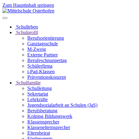
Zum Hauptinhalt springen
Schulleben
Schulprofil
Berufsorientierung
Ganztagsschule
M-Zweig
Externe Partner
Berufeschnuppertag
Schülerfirma
i-Pad-Klassen
Präventionskonzept
Schulfamilie
Schulleitung
Sekretariat
Lehrkräfte
Jugendsozialarbeit an Schulen (JaS)
Berufsberatung
Kolping Bildungswerk
Klassensprecher
Klassenelternsprecher
Elternbeirat
Förderverein