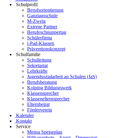
Schulprofil
Berufsorientierung
Ganztagsschule
M-Zweig
Externe Partner
Berufeschnuppertag
Schülerfirma
i-Pad-Klassen
Präventionskonzept
Schulfamilie
Schulleitung
Sekretariat
Lehrkräfte
Jugendsozialarbeit an Schulen (JaS)
Berufsberatung
Kolping Bildungswerk
Klassensprecher
Klassenelternsprecher
Elternbeirat
Förderverein
Kalender
Kontakt
Service
Mensa Speiseplan
Hilfsangebote – Angst – Depression