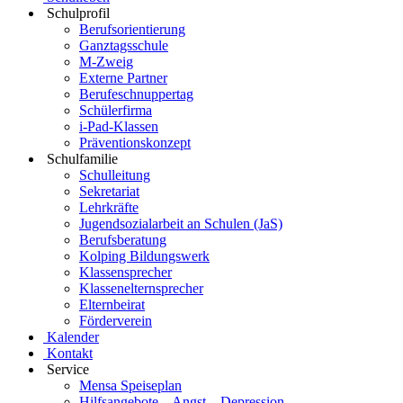
Schulprofil
Berufsorientierung
Ganztagsschule
M-Zweig
Externe Partner
Berufeschnuppertag
Schülerfirma
i-Pad-Klassen
Präventionskonzept
Schulfamilie
Schulleitung
Sekretariat
Lehrkräfte
Jugendsozialarbeit an Schulen (JaS)
Berufsberatung
Kolping Bildungswerk
Klassensprecher
Klassenelternsprecher
Elternbeirat
Förderverein
Kalender
Kontakt
Service
Mensa Speiseplan
Hilfsangebote – Angst – Depression