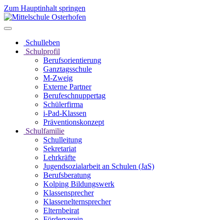
Zum Hauptinhalt springen
Schulleben
Schulprofil
Berufsorientierung
Ganztagsschule
M-Zweig
Externe Partner
Berufeschnuppertag
Schülerfirma
i-Pad-Klassen
Präventionskonzept
Schulfamilie
Schulleitung
Sekretariat
Lehrkräfte
Jugendsozialarbeit an Schulen (JaS)
Berufsberatung
Kolping Bildungswerk
Klassensprecher
Klassenelternsprecher
Elternbeirat
Förderverein