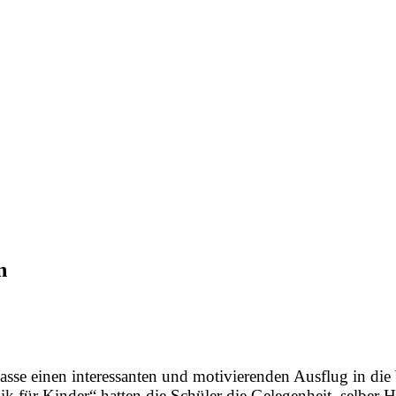
n
asse einen interessanten und motivierenden Ausflug in die
k für Kinder“ hatten die Schüler die Gelegenheit, selber 