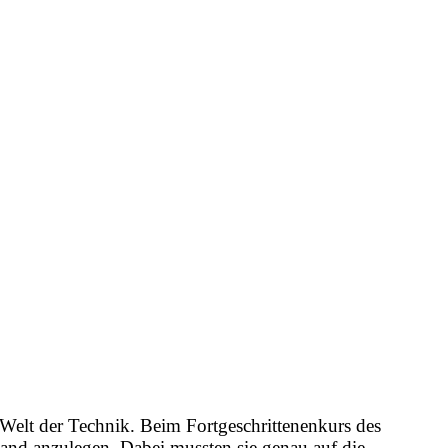
 Welt der Technik. Beim Fortgeschrittenenkurs des
Hand anzulegen. Dabei mussten sie genau auf die