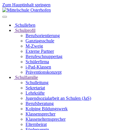
Zum Hauptinhalt springen
Schulleben
Schulprofil
Berufsorientierung
Ganztagsschule
M-Zweig
Externe Partner
Berufeschnuppertag
Schülerfirma
i-Pad-Klassen
Präventionskonzept
Schulfamilie
Schulleitung
Sekretariat
Lehrkräfte
Jugendsozialarbeit an Schulen (JaS)
Berufsberatung
Kolping Bildungswerk
Klassensprecher
Klassenelternsprecher
Elternbeirat
Förderverein