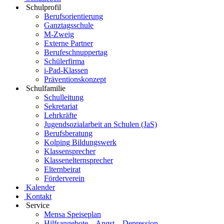
Schulprofil
Berufsorientierung
Ganztagsschule
M-Zweig
Externe Partner
Berufeschnuppertag
Schülerfirma
i-Pad-Klassen
Präventionskonzept
Schulfamilie
Schulleitung
Sekretariat
Lehrkräfte
Jugendsozialarbeit an Schulen (JaS)
Berufsberatung
Kolping Bildungswerk
Klassensprecher
Klassenelternsprecher
Elternbeirat
Förderverein
Kalender
Kontakt
Service
Mensa Speiseplan
Hilfsangebote – Angst – Depression