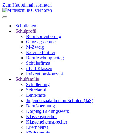
Zum Hauptinhalt springen
Schulleben
Schulprofil
Berufsorientierung
Ganztagsschule
M-Zweig
Externe Partner
Berufeschnuppertag
Schülerfirma
i-Pad-Klassen
Präventionskonzept
Schulfamilie
Schulleitung
Sekretariat
Lehrkräfte
Jugendsozialarbeit an Schulen (JaS)
Berufsberatung
Kolping Bildungswerk
Klassensprecher
Klassenelternsprecher
Elternbeirat
Förderverein