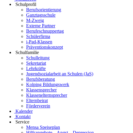
Schulprofil
Berufsorientierung
Ganztagsschule
M-Zweig
Externe Partner
Berufeschnuppertag
Schülerfirma
i-Pad-Klassen
Präventionskonzept
Schulfamilie
Schulleitung
Sekretariat
Lehrkräfte
Jugendsozialarbeit an Schulen (JaS)
Berufsberatung
Kolping Bildungswerk
Klassensprecher
Klassenelternsprecher
Elternbeirat
Förderverein
Kalender
Kontakt
Service
Mensa Speiseplan
Hilfsangebote – Angst – Depression