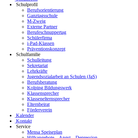
Schulprofil
Berufsorientierung
Ganztagsschule
M-Zweig
Externe Partner
Berufeschnuppertag
Schülerfirma
i-Pad-Klassen
Präventionskonzept
Schulfamilie
Schulleitung
Sekretariat
Lehrkräfte
Jugendsozialarbeit an Schulen (JaS)
Berufsberatung
Kolping Bildungswerk
Klassensprecher
Klassenelternsprecher
Elternbeirat
Förderverein
Kalender
Kontakt
Service
Mensa Speiseplan
Hilfsangebote – Angst – Depression