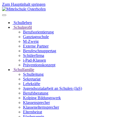
Zum Hauptinhalt springen
Schulleben
Schulprofil
Berufsorientierung
Ganztagsschule
M-Zweig
Externe Partner
Berufeschnuppertag
Schülerfirma
i-Pad-Klassen
Präventionskonzept
Schulfamilie
Schulleitung
Sekretariat
Lehrkräfte
Jugendsozialarbeit an Schulen (JaS)
Berufsberatung
Kolping Bildungswerk
Klassensprecher
Klassenelternsprecher
Elternbeirat
Förderverein